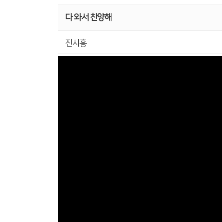
다 와서 찬양해
진시흥