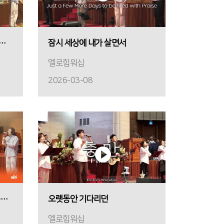
 벗으려고 & 찬양하라 내 영혼아
잠시 세상에 내가 살면서
엘로힘워십
2026-03-08
예수를 나의 구주 삼고 & 거룩하신 성령이여
오랫동안 기다리던
엘로힘워십