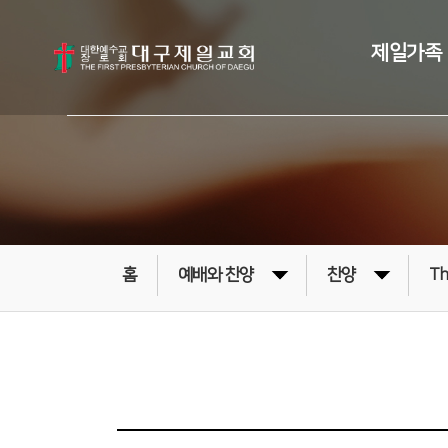
제일가족
홈
예배와 찬양
찬양
Th