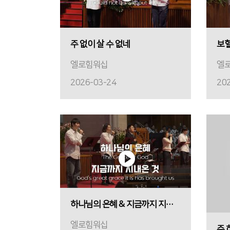
주 없이 살 수 없네
보혈
엘로힘워십
엘
2026-03-24
20
하나님의 은혜 & 지금까지 지내온 것
엘로힘워십