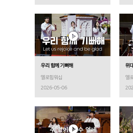
우리 함께 기뻐해
위대
엘로힘워십
엘
2026-05-06
20