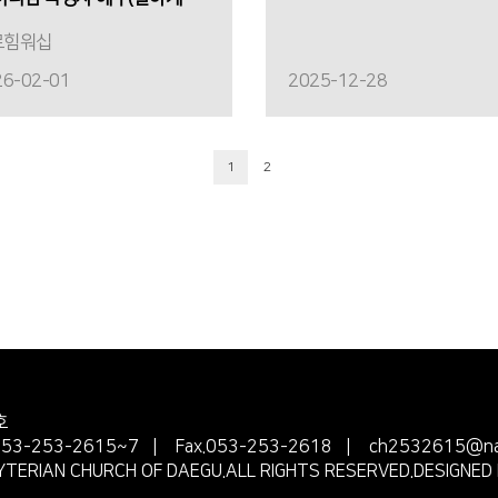
로힘워십
26-02-01
2025-12-28
1
2
호
.053-253-2615~7 | Fax.053-253-2618 | ch2532615@na
ERIAN CHURCH OF DAEGU.ALL RIGHTS RESERVED.DESIGNED