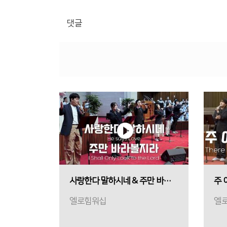
댓글
사랑한다 말하시네 & 주만 바라볼지라
주 
엘로힘워십
엘