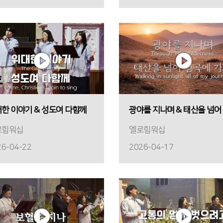
한 이야기 & 성도여 다함께
로힘워십
엘로힘워십
26-04-22
2026-04-17