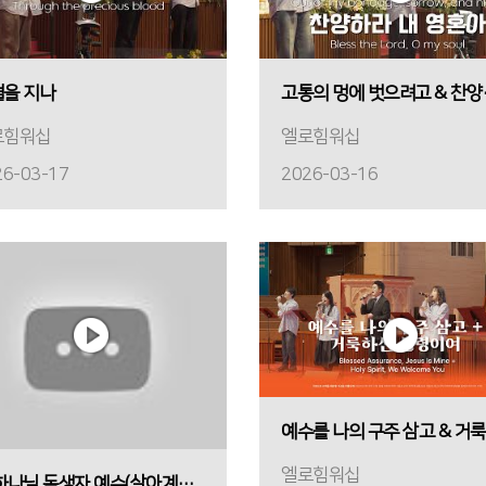
을 지나
고통의 멍에
로힘워십
엘로힘워십
26-03-17
2026-03-16
엘로힘워십
주 하나님 독생자 예수(살아계신 주)ㅣ엘로힘워십