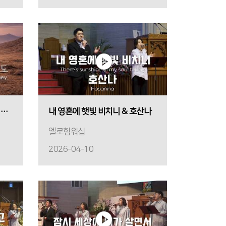
광야를 지나며 & 태산을 넘어 험곡에 가도
내 영혼에 햇빛 비치니 & 호산나
엘로힘워십
2026-04-10