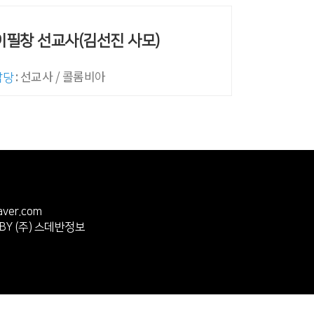
이필창 선교사(김선진 사모)
: 선교사 / 콜롬비아
담당
ver.com
 BY
(주) 스데반정보