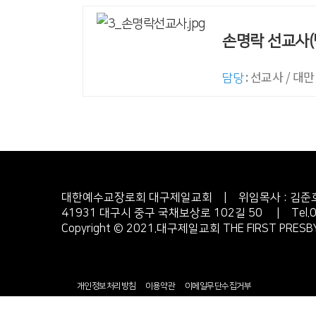
손명락 선교사(
: 선교사 / 대만
담당
대한예수교장로회 대구제일교회 | 위임목사 : 김준
41931 대구시 중구 국채보상로 102길 50 |
Tel
Copyright © 2021.대구제일교회 THE FIRST PRESBYT
개인정보처리방침
이용약관
이메일무단수집거부