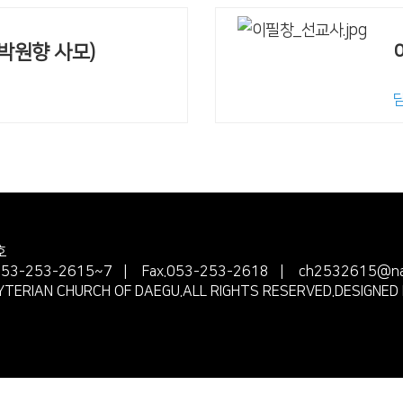
박원향 사모)
호
.053-253-2615~7 | Fax.053-253-2618 | ch2532615@na
ERIAN CHURCH OF DAEGU.ALL RIGHTS RESERVED.DESIGNED