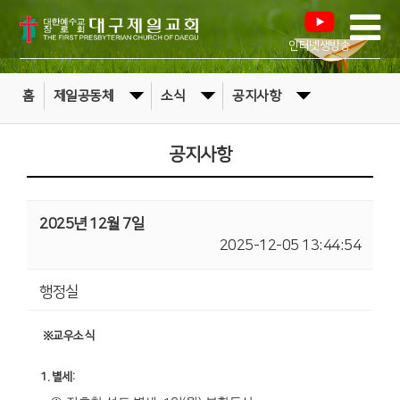
인터넷생방송
홈
제일공동체
소식
공지사항
공지사항
2025년 12월 7일
2025-12-05 13:44:54
행정실
※교우소식
1.
별세
: