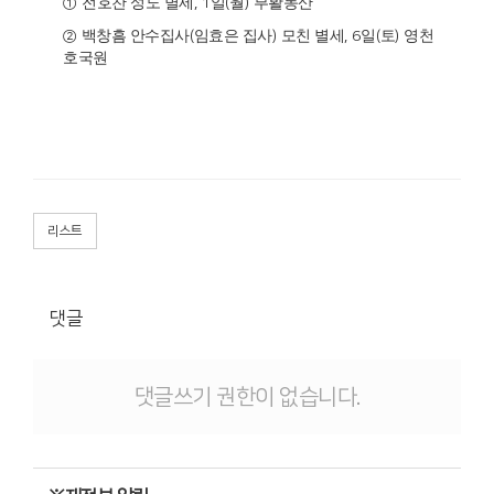
①
전호찬 성도 별세
, 1
일
(
월
)
부활동산
②
백창흠 안수집사
(
임효은 집사
)
모친 별세
, 6
일
(
토
)
영천
호국원
리스트
댓글
댓글쓰기 권한이 없습니다.