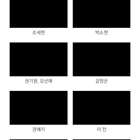
Views
Views
조세현
박소현
Views
Views
권기원, 강선애
김명은
Views
Views
권예지
이 천