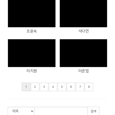
Views
Views
조윤숙
석다연
Views
Views
이지원
이준엽
1
2
3
4
5
6
7
8
검색