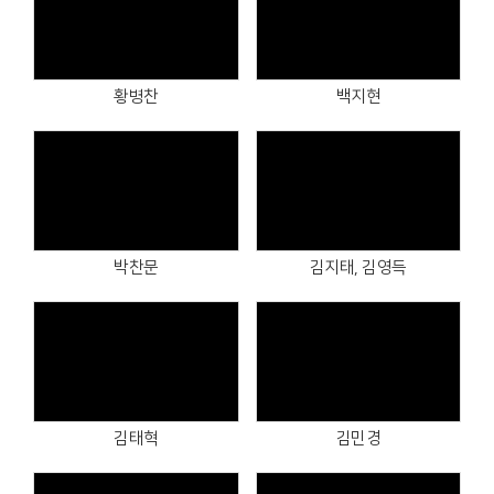
Views
Views
황병찬
백지현
Views
Views
박찬문
김지태, 김영득
Views
Views
김태혁
김민경