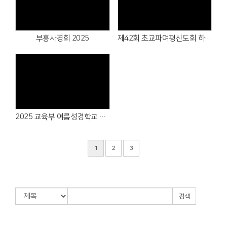
Views
Views
부흥사경회 2025
제42회 초교파여평신도회 하나되게하소서 연합집회
Views
2025 교육부 여름성경학교 & 수련회
1
2
3
검색