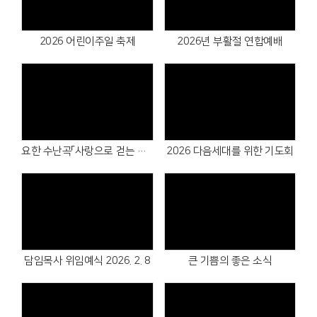
Views
Views
2026 어린이주일 축제
2026년 부활절 연합예배
Views
Views
요한 수난곡「사랑으로 걷는 십자가의 길」
2026 다음세대를 위한 기도회
Views
Views
담임목사 위임예식 2026. 2. 8
큰 기쁨의 좋은 소식