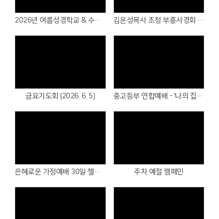
2026년 여름성경학교 & 수련회
김운성목사 초청 부흥사경회 2026
Views
Views
금요기도회 (2026. 6. 5)
중고등부 연합예배 - '나의 집, 나의 교회' 2026. 5.31
Views
Views
은혜로운 가정예배 30일 챌린지
주차 예절 캠페인