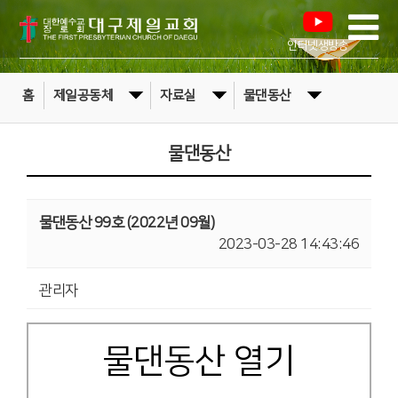
인터넷생방송
홈
제일공동체
자료실
물댄동산
물댄동산
물댄동산 99호 (2022년 09월)
2023-03-28 14:43:46
관리자
물댄동산 열기