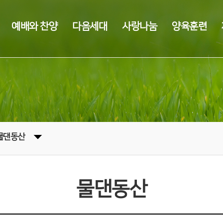
예배와 찬양
다음세대
사랑나눔
양육훈련
물댄동산
물댄동산