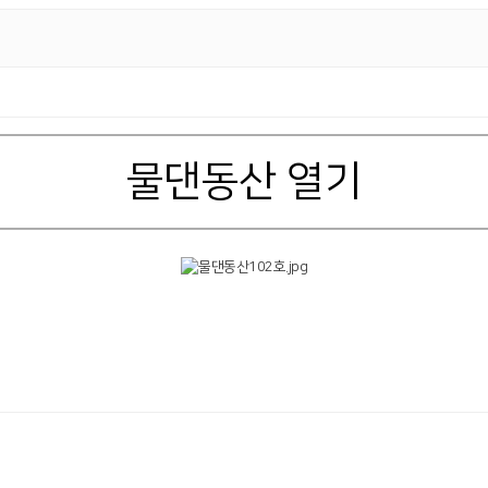
물댄동산 열기