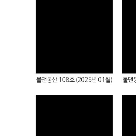
물댄동산 108호 (2025년 01월)
물댄동