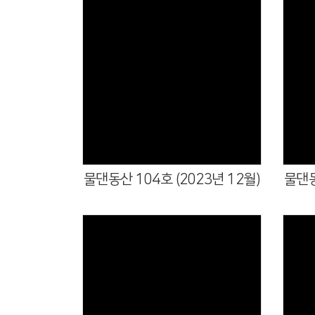
물댄동산 104호 (2023년 12월)
물댄동