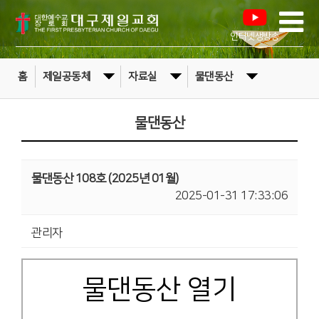
인터넷생방송
홈
제일공동체
자료실
물댄동산
물댄동산
물댄동산 108호 (2025년 01월)
2025-01-31 17:33:06
관리자
물댄동산 열기