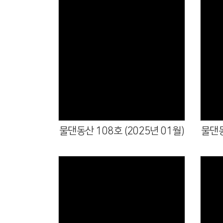
물댄동산 108호 (2025년 01월)
물댄동