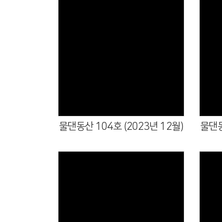
물댄동산 104호 (2023년 12월)
물댄동