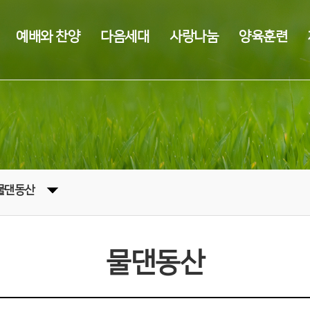
예배와 찬양
다음세대
사랑나눔
양육훈련
물댄동산
물댄동산