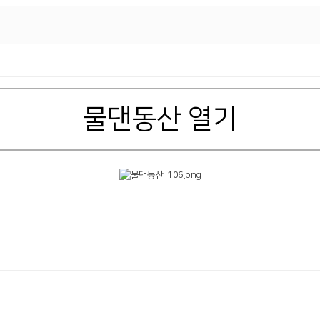
물댄동산 열기